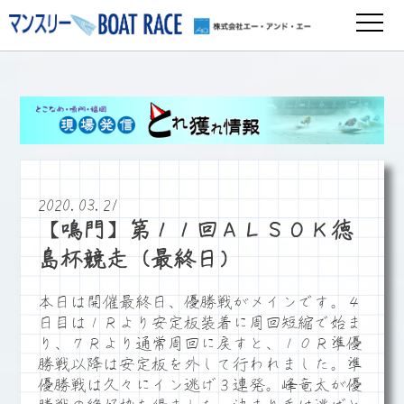
2020.03.21
【鳴門】第１１回ＡＬＳＯＫ徳
島杯競走（最終日）
本日は開催最終日、優勝戦がメインです。４
日目は１Ｒより安定板装着に周回短縮で始ま
り、７Ｒより通常周回に戻すと、１０Ｒ準優
勝戦以降は安定板を外して行われました。準
優勝戦は久々にイン逃げ３連発。峰竜太が優