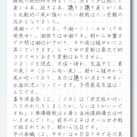
勝戦の絶好枠を得ました。決まり手は逃げと
差し４本、抜き２本、捲りと捲り差しが１本
と比較的に風が強かった一般戦はイン受難の
流れとなりました。
満潮・１７：０５、干潮・１１：４４（７Ｒ
発売中）。潮回りは中潮です。朝から中盤ま
での間は潮位が下がり、その後は緩やかに上
昇していきます。レース中の変動は最大で約
３０ｃｍとあまり変動はありません。
０８：０５現在、天候・晴れ、気温９℃、東
の風１ｍ（ホーム向い風）。朝から緩やかな
風が吹いており、本日は捲りが決まりやすい
水面状況となっています。予想最高気温は１
６℃です。
喜多須杏奈（２、１０Ｒ）は「安定板が付い
たり外れたりしましたが、ないほうがいいで
すね」と準優勝戦は６着と当地連続優出は叶
いませんでした。前半の２Ｒはオール女子戦
で組まれており、朝から注目です。
平川香織（２、９Ｒ）は４日目７Ｒで石川真