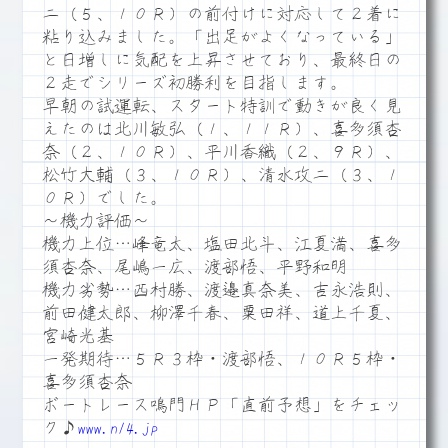
二（５、１０Ｒ）の前付けに対応して２着に
粘り込みました。「出足がよくなっている」
と日増しに気配を上昇させており、最終日の
２走でシリーズ初勝利を目指します。
早朝の試運転、スタート特訓で動きが良く見
えたのは北川敏弘（１、１１Ｒ）、喜多須杏
奈（２、１０Ｒ）、平川香織（２、９Ｒ）、
松竹大輔（３、１０Ｒ）、清水攻二（３、１
０Ｒ）でした。
～機力評価～
機力上位…峰竜太、塩田北斗、江夏満、喜多
須杏奈、尾嶋一広、渡部悟、平野和明
機力劣勢…西村勝、渡邉真奈美、吉永浩則、
前田健太郎、柳澤千春、粟田祥、道上千夏、
宮崎光基
一発期待…５Ｒ３枠・渡部悟、１０Ｒ５枠・
喜多須杏奈
ボートレース鳴門ＨＰ「直前予想」をチェッ
ク♪
www.n14.jp