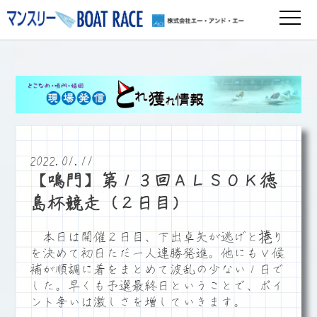
2022.01.11
【鳴門】第１３回ＡＬＳＯＫ徳
島杯競走（２日目）
本日は開催２日目、下出卓矢が逃げと捲り
を決めて初日ただ一人連勝発進。他にもＶ候
補が順調に着をまとめて波乱の少ない１日で
した。早くも予選最終日ということで、ポイ
ント争いは激しさを増していきます。