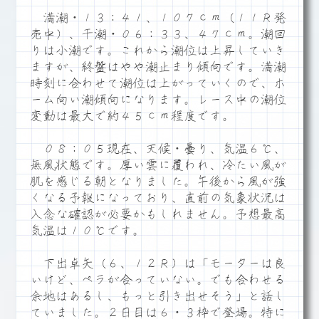
満潮・１３：４１、１０７ｃｍ（１１Ｒ発
売中）、干潮・０６：３３、４７ｃｍ。潮回
りは小潮です。これから潮位は上昇していき
ますが、終盤はやや潮止まり傾向です。満潮
時刻に合わせて潮位は上がっていくので、ホ
ーム向い潮傾向になります。レース中の潮位
変動は最大で約４５ｃｍ程度です。
０８：０５現在、天候・曇り、気温６℃、
無風状態です。厚い雲に覆われ、冷たい風が
肌を感じる朝となりました。午後から風が強
くなる予報になっており、直前の気象状況は
入念な確認が必要かもしれません。予想最高
気温は１０℃です。
下出卓矢（６、１２Ｒ）は「モーターは良
いけど、ペラが合っていない。でも合わせる
余地はあるし、もっと引き出せそう」と話し
ていました。２日目は６・３枠で登場。特に