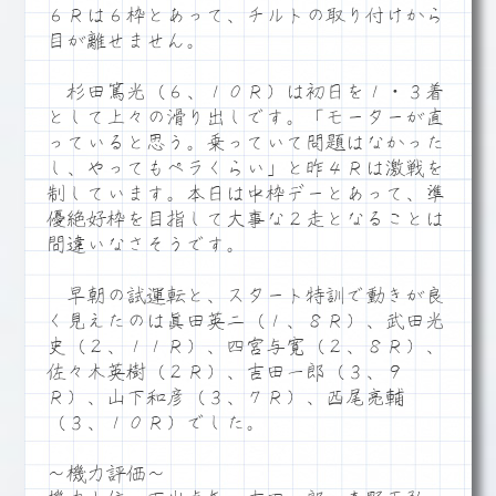
６Ｒは６枠とあって、チルトの取り付けから
目が離せません。
杉田篤光（６、１０Ｒ）は初日を１・３着
として上々の滑り出しです。「モーターが直
っていると思う。乗っていて問題はなかった
し、やってもペラくらい」と昨４Ｒは激戦を
制しています。本日は中枠デーとあって、準
優絶好枠を目指して大事な２走となることは
間違いなさそうです。
早朝の試運転と、スタート特訓で動きが良
く見えたのは眞田英二（１、８Ｒ）、武田光
史（２、１１Ｒ）、四宮与寛（２、８Ｒ）、
佐々木英樹（２Ｒ）、吉田一郎（３、９
Ｒ）、山下和彦（３、７Ｒ）、西尾亮輔
（３、１０Ｒ）でした。
～機力評価～