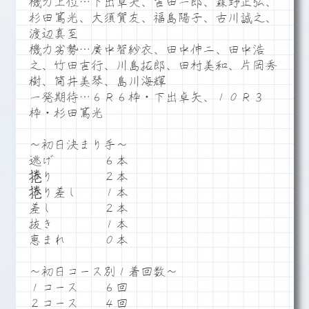
機力上位…下出卓矢、吉田一郎、森野正弘、
杉田篤光、大須賀友、福島陽子、古川誠之、
渡辺真至
機力劣勢…廣中智紗衣、田中伸二、田中浩
之、竹田吉行、川島拓郎、田村美和、片岡秀
樹、筒井美琴、島川海輝
一発期待…６Ｒ６枠・下出卓矢、１０Ｒ３
枠・杉田篤光
～初日決まり手～
逃げ ６本
捲り ２本
捲り差し １本
差し ２本
抜き １本
恵まれ ０本
～初日コース別１着回数～
１コース ６回
２コース ４回