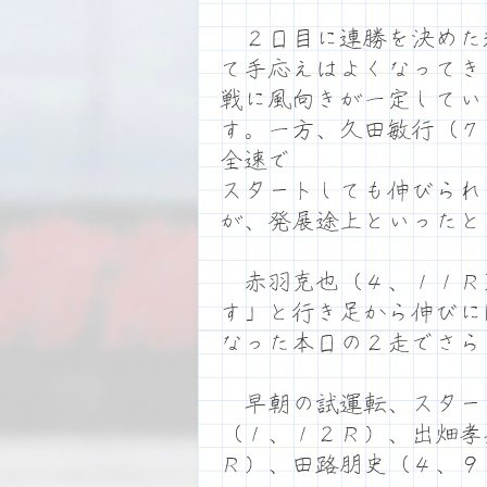
２日目に連勝を決めた
て手応えはよくなってき
戦に風向きが一定してい
す。一方、久田敏行（７
全速で
スタートしても伸びられ
が、発展途上といったと
赤羽克也（４、１１Ｒ
す」と行き足から伸びに
なった本日の２走でさら
早朝の試運転、スター
（１、１２Ｒ）、出畑孝
Ｒ）、田路朋史（４、９