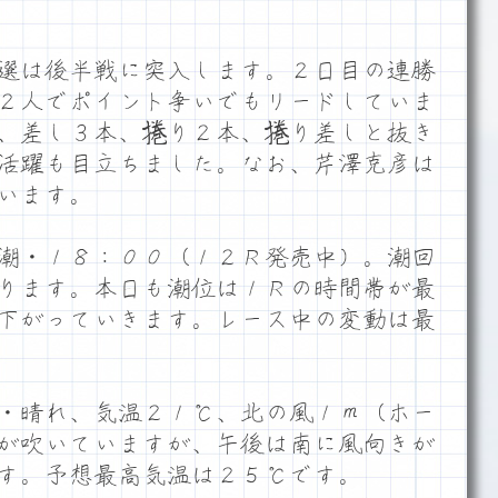
選は後半戦に突入します。２日目の連勝
２人でポイント争いでもリードしていま
、差し３本、捲り２本、捲り差しと抜き
活躍も目立ちました。なお、芹澤克彦は
います。
潮・１８：００（１２Ｒ発売中）。潮回
ります。本日も潮位は１Ｒの時間帯が最
下がっていきます。レース中の変動は最
・晴れ、気温２１℃、北の風１ｍ（ホー
が吹いていますが、午後は南に風向きが
す。予想最高気温は２５℃です。