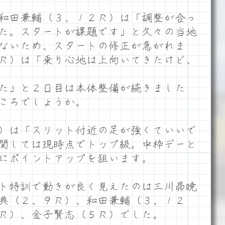
和田兼輔（３、１２Ｒ）は「調整が合っ
た。スタートが課題です」と久々の当地
ないため、スタートの修正が急がれま
Ｒ）は「乗り心地は上向いてきたけど、
た」と２日目は本体整備が続きました
ころでしょうか。
）は「スリット付近の足が強くていいで
関しては現時点でトップ級。中枠デーと
にポイントアップを狙います。
ト特訓で動きが良く見えたのは三川昴暁
典（２、９Ｒ）、和田兼輔（３、１２
Ｒ）、金子賢志（５Ｒ）でした。