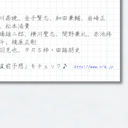
川昴暁、金子賢志、和田兼輔、岩崎正
、松本浩貴
場雄二郎、横川聖志、間野兼礼、赤池修
斗、楠原正剛
羽克也、９Ｒ５枠・田路朋史
「直前予想」をチェック♪
http://www.n14.jp