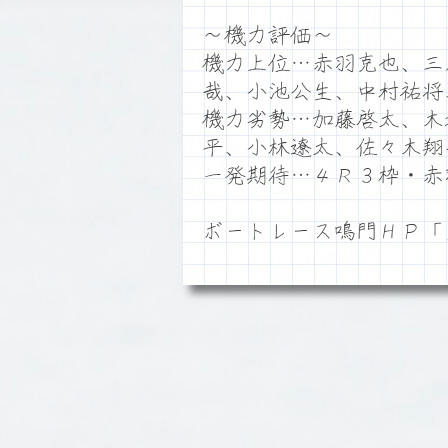
～機力評価～
機力上位…赤羽克也、三
哉、小池公生、中村祐将
機力劣勢…加藤啓太、木
平、小林遼太、佐々木翔
一発期待…４Ｒ３枠・赤
ボートレース鳴門ＨＰ