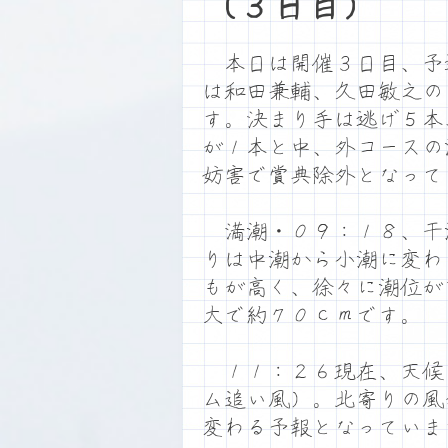
（３日目）
本日は開催３日目、予
は和田兼輔、久田敏之の
す。決まり手は逃げ５本
が１本と中、外コースの
妨害で賞典除外となって
満潮・０９：１８、干
りは中潮から小潮に変わ
もが高く、徐々に潮位が
大で約７０ｃｍです。
１１：２６現在、天候
ム追い風）。北寄りの風
変わる予報となっていま