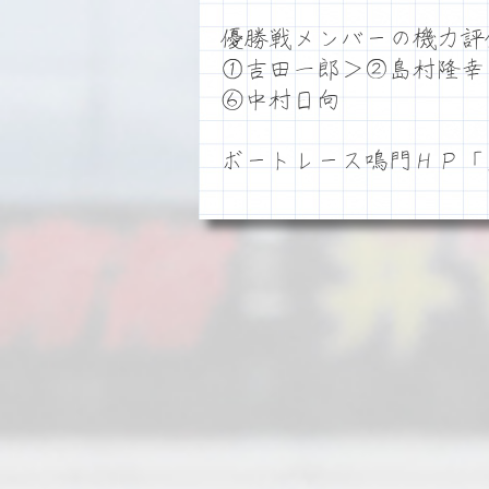
優勝戦メンバーの機力評
①吉田一郎＞②島村隆幸
⑥中村日向
ボートレース鳴門ＨＰ