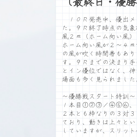
（最終日・優勝
１０Ｒ発売中、優出メ
た。９Ｒ終了時点の気象
風２ｍ（ホーム向い風）
ホーム向い風が２～４ｍ
の風が吹く時間帯もあり
す。９Ｒまでの決まり手
とイン優位ではなく、伸
場面も多く見られました
～優勝戦スタート特訓～
１本目①②③／④⑤⑥、
２本とも枠なりの３対３
ており、動きは上々とい
していますが、スリット