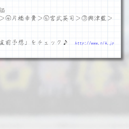
価
＞④片橋幸貴＞⑤宮武英司＞③興津藍＞
「直前予想」をチェック♪
http://www.n14.jp