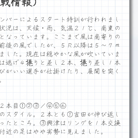
戦情報）
ンバーによるスタート特訓が行われまし
状況は、天候・雨、気温２１℃、南東の
となっています。ここまで風は南寄りの
前後の風でしたが、５Ｒ以降は５～７ｍ
ました。現在は穏やかな風が吹いていま
は逃げ４捲りと差し２本、捲り差し１本
びがいい選手が仕掛けたり、展開を突く
。
２本目①②③／④⑤⑥
のスタイル。２本とも①吉田が伸び返し
ったところ。③興津はリングを１本交換
付近の足はやや劣勢に見えました。