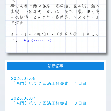
弘
機力劣勢…樋口喜彦、渡部悟、豊田聡、盛本
真輔、小宮淳史、市川猛、長谷川巌、田村慶
一発期待…２Ｒ４枠・桑原啓、９Ｒ３枠・小
宮淳史
ボートレース鳴門ＨＰ「直前予想」をチェッ
ク♪
http://www.n14.jp
最新記事
2026.08.08
【鳴門】第５７回渦王杯競走（４日目）
2026.08.07
【鳴門】第５７回渦王杯競走（３日目）