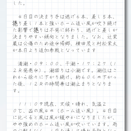
した。
４日目の決まり手は逃げ６本、差し５本、
捲り差し１本と強いホーム追い風が吹き続け
た影響で捲りは不発に終わり、逃げと差しが
決まりやすい傾向となりました。なお、辻栄
蔵は公傷のため途中帰郷、横田茂と村松栄太
が本日より追加参戦となっています
満潮・０９：００、干潮・１７：２７（１
２Ｒ発売中）。潮回りは小潮です。潮位はこ
れから徐々に下がり続け、約６０ｃｍ下がっ
た後、１２Ｒの時間帯は潮止まりとなりま
す。
１１：０９現在、天候・晴れ、気温２
０℃、西の風４ｍ（ホーム追い風）。４日目
に比べると風は風が緩やかになりましたが、
やや強めのホーム追い風が吹いています。雨