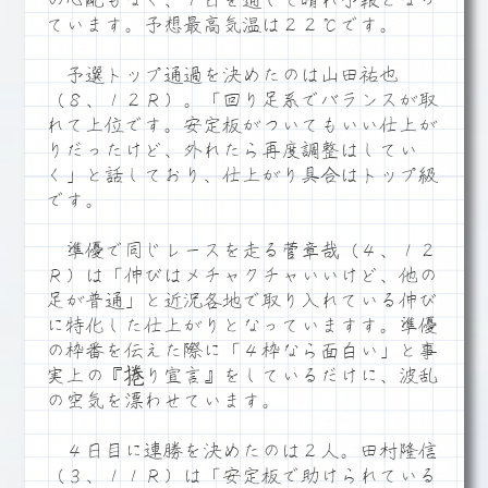
の心配もなく、１日を通して晴れ予報となっ
ています。予想最高気温は２２℃です。
予選トップ通過を決めたのは山田祐也
（８、１２Ｒ）。「回り足系でバランスが取
れて上位です。安定板がついてもいい仕上が
りだったけど、外れたら再度調整はしてい
く」と話しており、仕上がり具合はトップ級
です。
準優で同じレースを走る菅章哉（４、１２
Ｒ）は「伸びはメチャクチャいいけど、他の
足が普通」と近況各地で取り入れている伸び
に特化した仕上がりとなっていますす。準優
の枠番を伝えた際に「４枠なら面白い」と事
実上の『捲り宣言』をしているだけに、波乱
の空気を漂わせています。
４日目に連勝を決めたのは２人。田村隆信
（３、１１Ｒ）は「安定板で助けられている