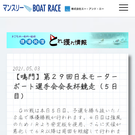
2021.05.03
【鳴門】第２９回日本モーター
ボート選手会会長杯競走（５日
目）
ＧＷ戦は本日５日目、予選を勝ち抜いた１
８名で準優勝戦が行われます。４日目は強風
のため１Ｒより安定板を使用、さらに天候が
悪化して６Ｒ以降は周回を短縮して行われま