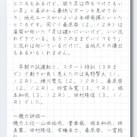
ところもあるけど、回り足は◎をつけてもい
い足」と展示から豪快なターンを見せてお
り、地元エースがいよいよ本領発揮といった
ところです。同じく桑原啓（２、１２Ｒ）は
展開が向いた「足は確かにいいけど、いい流
れできている。もうこのままでいくつもり」
と流れは向いているだけに、当地久々の優出
もあるかもしれません。
早朝の試運転と、スタート特訓（３Ｒま
で）で動きが良く見えたのは烏野賢太（１、
１２Ｒ）、横川聖志（２、１０Ｒ）、桑原啓
（２、１２Ｒ）、四宮与寛（３、７Ｒ）、堀
本和也（３、１２Ｒ）、田村隆信（３、１１
Ｒ）でした。
～機力評価～
機力上位…山田祐也、菅章哉、堀本和也、林
美憲、田村隆信、市橋卓士、桑原啓、一宮稔