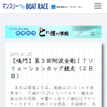
2019.01.25
【鳴門】第３回阿波金剛ＩＴソ
リューションカップ競走（２日
目）
本日は開催２日目。満潮は10:10（４Ｒ発
売中）、干潮が15:25となっており、競走水
面は初日同様、中盤から徐々に潮位は下がっ
ていきます。８時００分現在、天候晴れ、気