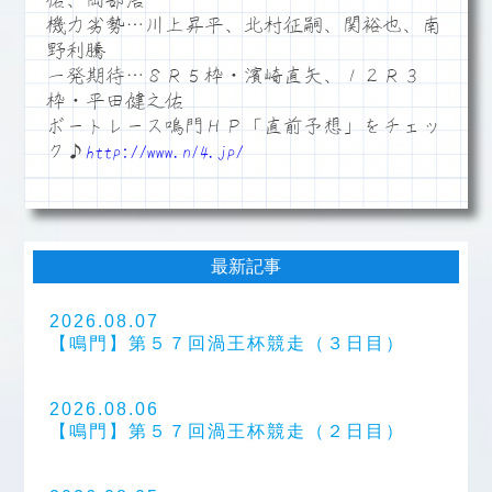
佑、岡部浩
機力劣勢…川上昇平、北村征嗣、関裕也、南
野利騰
一発期待…８Ｒ５枠・濱崎直矢、１２Ｒ３
枠・平田健之佑
ボートレース鳴門ＨＰ「直前予想」をチェッ
ク♪
http://www.n14.jp/
最新記事
2026.08.07
【鳴門】第５７回渦王杯競走（３日目）
2026.08.06
【鳴門】第５７回渦王杯競走（２日目）