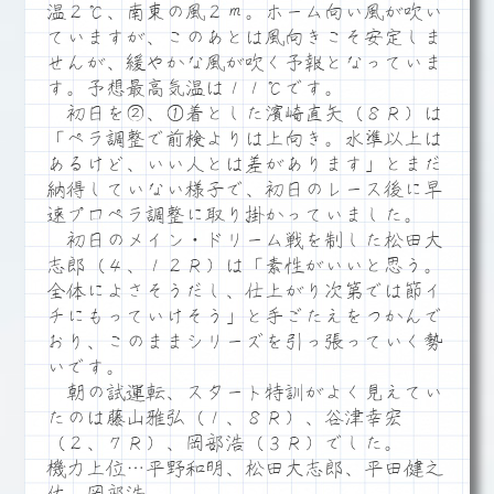
温２℃、南東の風２ｍ。ホーム向い風が吹い
ていますが、このあとは風向きこそ安定しま
せんが、緩やかな風が吹く予報となっていま
す。予想最高気温は１１℃です。
初日を②、①着とした濱崎直矢（８Ｒ）は
「ペラ調整で前検よりは上向き。水準以上は
あるけど、いい人とは差があります」とまだ
納得していない様子で、初日のレース後に早
速プロペラ調整に取り掛かっていました。
初日のメイン・ドリーム戦を制した松田大
志郎（４、１２Ｒ）は「素性がいいと思う。
全体によさそうだし、仕上がり次第では節イ
チにもっていけそう」と手ごたえをつかんで
おり、このままシリーズを引っ張っていく勢
いです。
朝の試運転、スタート特訓がよく見えてい
たのは藤山雅弘（１、８Ｒ）、谷津幸宏
（２、７Ｒ）、岡部浩（３Ｒ）でした。
機力上位…平野和明、松田大志郎、平田健之