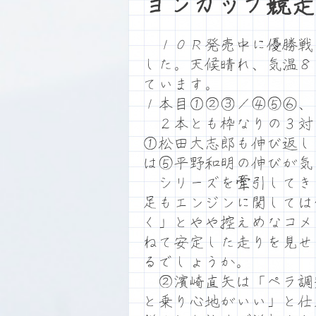
ョンカップ競走
１０Ｒ発売中に優勝戦
した。天候晴れ、気温８
ています。
１本目①②③／④⑤⑥、
２本とも枠なりの３対
①松田大志郎も伸び返し
は⑤平野和明の伸びが気
シリーズを牽引してき
足もエンジンに関しては
く」とやや控えめなコメ
ねて安定した走りを見せ
るでしょうか。
②濱崎直矢は「ペラ調
と乗り心地がいい」と仕