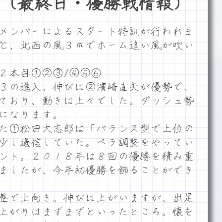
（最終日・優勝戦情報）
メンバーによるスタート特訓が行われま
℃、北西の風３ｍでホーム追い風が吹い
２本目①②③/④⑤⑥
３の進入。伸びは②濱崎直矢が優勢で、
ており、動きは上々でした。ダッシュ勢
になります。
た①松田大志郎は「バランス型で上位の
少し過信していた。ペラ調整をやってい
ント。２０１８年は８回の優勝を積み重
ましたが、今年初優勝を飾ることができ
整で上向き。伸びは上がいますが、出足
上がりはまずまずといったところ。懐を