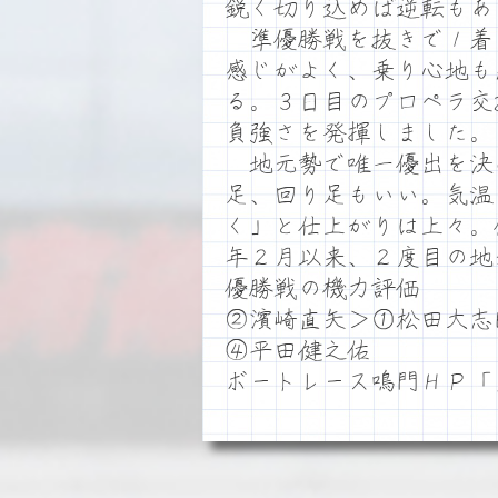
鋭く切り込めば逆転もあ
準優勝戦を抜きで１着
感じがよく、乗り心地も
る。３日目のプロペラ交
負強さを発揮しました。
地元勢で唯一優出を決
足、回り足もいい。気温
く」と仕上がりは上々。
年２月以来、２度目の地
優勝戦の機力評価
②濱崎直矢＞①松田大志
④平田健之佑
ボートレース鳴門ＨＰ「