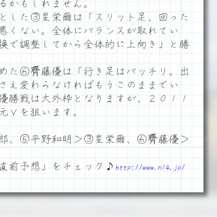
るかもしれません。
とした③星栄爾は「スリット足、回った
悪くない。全体にバランスが取れてい
換で調整してから全体的に上向き」と勝
めた⑥齊藤優は「行き足はバッチリ。出
さえ変わらなければもうこのままでい
優勝戦は大外枠となりますが、２０１１
元Ｖを狙います。
郎、⑤平野和明＞③星栄爾、⑥齊藤優＞
直前予想」をチェック♪
http://www.n14.jp/