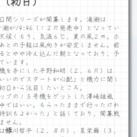
（初日）
日間シリーズが開幕します。満潮は
干潮が14:46（１２Ｒ発売中）となってい
天候くもり、気温６℃、東の風２ｍ。ホ
あとの予報は風向きが安定しません。前
るとやや冷え込んだ朝となっており、予
ています。
機を手にした平野和明（２、６Ｒ）は
いいのでスタートが心配」と機力に関し
初日から注目したいところ。
ップの１５号機をゲットした澤崎雄哉
中ではいい。もらったままで行ったけれ
特訓もよかった」と話しており、開幕戦
ません。
は蜷川哲平（２、８Ｒ）、星栄爾（３、