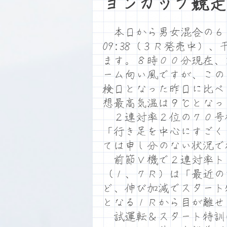
ョンカップ競走
本日から男女混合の６
09:38（３Ｒ発売中）、
ます。８時００分現在、
ーム向い風ですが、この
検日となった昨日に比べ
想最高気温は９℃となっ
２連対率２位の７０号
「行き足を中心にすごく
ては申し分のない状況で
前節Ｖ機で２連対率ト
（１、７Ｒ）は「最近の
ど、伸び加減でスタート
となる１Ｒから目が離せ
試運転＆スタート特訓