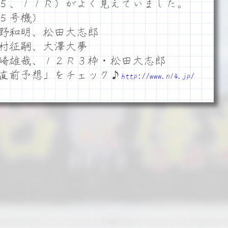
５、１１Ｒ）がよく見えていました。
５号機）
野和明、松田大志郎
村征嗣、大澤大夢
崎雄哉、１２Ｒ３枠・松田大志郎
直前予想」をチェック♪
http://www.n14.jp/