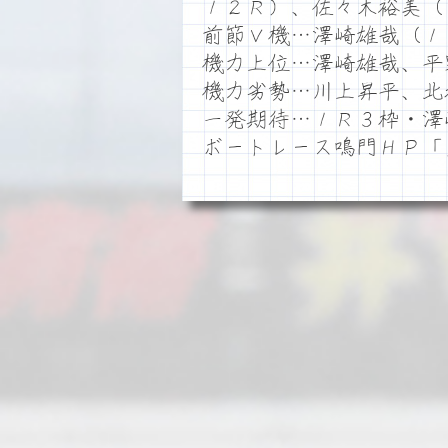
１２Ｒ）、佐々木裕美（
前節Ｖ機…澤崎雄哉（１
機力上位…澤崎雄哉、平
機力劣勢…川上昇平、北
一発期待…１Ｒ３枠・澤
ボートレース鳴門ＨＰ「