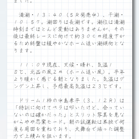
ました。
満潮・１３：４０（５Ｒ発売中）、干潮・
１０：５７。潮回りは長潮です。潮位は満潮
時刻までほとんど変動はありませんが、その
後は最終レースに向けて約３０ｃｍ程度下が
るため終盤は緩やかなホーム追い潮傾向とな
ります。
１１：０９現在、天候・晴れ、気温１
８℃、北西の風２ｍ（ホーム追い風）。平年
より暖かく感じる朝となりました。気温はグ
ングン上昇し、予想最高気温は２３℃です。
ドリーム１枠の中島孝平（３、１２Ｒ）は
「特訓に向けてペラは叩いたけど、合ってい
ないのは確かだった」とスリット写真を見な
がらやや思案モード。朝の試運転は単独で何
度も周回を重ねており、大舞台で培った調整
力で上積みを狙います。