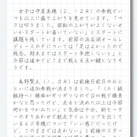
女子は守屋美穂（２、１２Ｒ）の参戦でい
つも以上に盛り上がりを見せています。「ペ
ラは叩きました。回転の上がりがよくないせ
いかスタートが届いていない」とスタートに
課題を残しています。前節の浜名湖オールレ
ディースのＦについては「足はよかったので
残念。期末まではスタート辛抱しないと」と
今節は道中でどこまで戦える点が鍵となりそ
うです。
烏野賢太（１、８Ｒ）は前検日前日のおと
といに追加参戦が決まりました。「（Ａ１級
維持へ）勝率がギリギリなのでＧＷ戦で勝負
かなと思ったけど、走ると決めた以上は今節
何かをつかみたい」と気合は十分。新モータ
ーのすりあわせで航走タイムトップを出して
いる６０号機について「いい感じだったけ
ど、このままでは走れない」と前検のスター