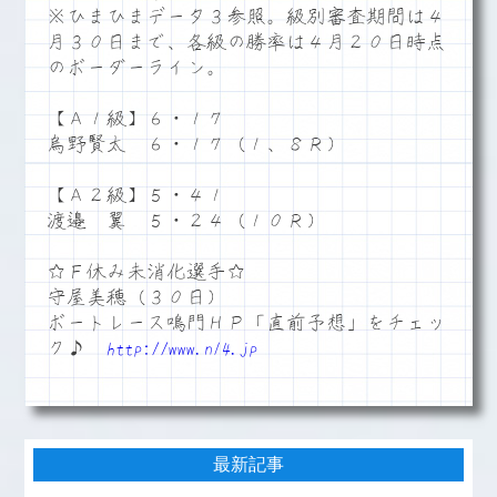
※ひまひまデータ３参照。級別審査期間は４
月３０日まで、各級の勝率は４月２０日時点
のボーダーライン。
【Ａ１級】６・１７
烏野賢太 ６・１７（１、８Ｒ）
【Ａ２級】５・４１
渡邉 翼 ５・２４（１０Ｒ）
☆Ｆ休み未消化選手☆
守屋美穂（３０日）
ボートレース鳴門ＨＰ「直前予想」をチェッ
ク♪
http://www.n14.jp
最新記事