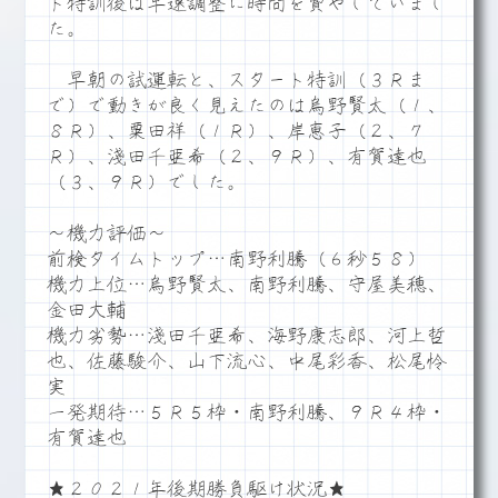
ト特訓後は早速調整に時間を費やしていまし
た。
早朝の試運転と、スタート特訓（３Ｒま
で）で動きが良く見えたのは烏野賢太（１、
８Ｒ）、粟田祥（１Ｒ）、岸恵子（２、７
Ｒ）、淺田千亜希（２、９Ｒ）、有賀達也
（３、９Ｒ）でした。
～機力評価～
前検タイムトップ…南野利騰（６秒５８）
機力上位…烏野賢太、南野利騰、守屋美穂、
金田大輔
機力劣勢…淺田千亜希、海野康志郎、河上哲
也、佐藤駿介、山下流心、中尾彩香、松尾怜
実
一発期待…５Ｒ５枠・南野利騰、９Ｒ４枠・
有賀達也
★２０２１年後期勝負駆け状況★