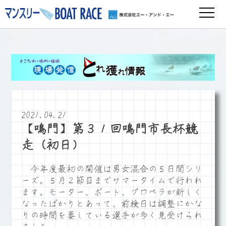
2021.04.21
【鳴門】第３１回鳴門市長杯競
走（初日）
今年度最初の開催は男女混合の５日間シリ
ーズ。５月２節目までサマータイムで行われ
ます。モーター、ボート、プロペラが新しく
なったばかりとあって、前検日は調整にかな
りの時間を要している選手が多く見受けられ