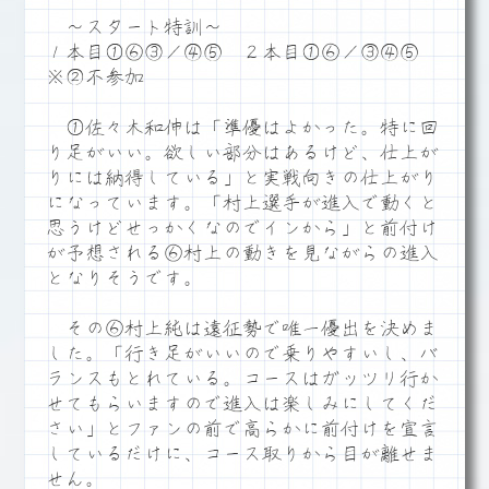
～スタート特訓～
１本目①⑥③／④⑤ ２本目①⑥／③④⑤
※②不参加
①佐々木和伸は「準優はよかった。特に回
り足がいい。欲しい部分はあるけど、仕上が
りには納得している」と実戦向きの仕上がり
になっています。「村上選手が進入で動くと
思うけどせっかくなのでインから」と前付け
が予想される⑥村上の動きを見ながらの進入
となりそうです。
その⑥村上純は遠征勢で唯一優出を決めま
した。「行き足がいいので乗りやすいし、バ
ランスもとれている。コースはガッツリ行か
せてもらいますので進入は楽しみにしてくだ
さい」とファンの前で高らかに前付けを宣言
しているだけに、コース取りから目が離せま
せん。