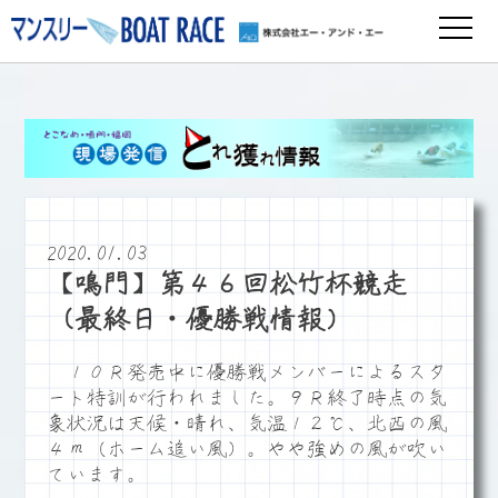
2020.01.03
【鳴門】第４６回松竹杯競走
（最終日・優勝戦情報）
１０Ｒ発売中に優勝戦メンバーによるスタ
ート特訓が行われました。９Ｒ終了時点の気
象状況は天候・晴れ、気温１２℃、北西の風
４ｍ（ホーム追い風）。やや強めの風が吹い
ています。