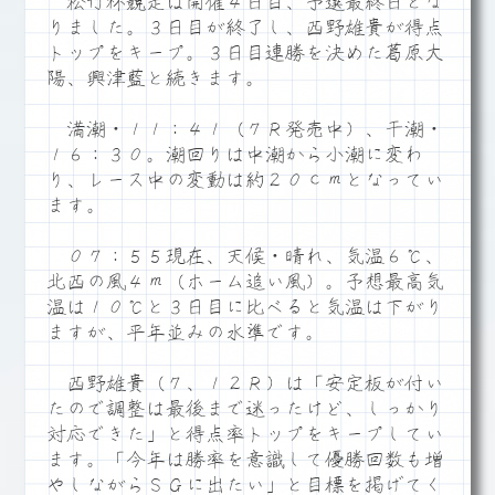
松竹杯競走は開催４日目、予選最終日とな
りました。３日目が終了し、西野雄貴が得点
トップをキープ。３日目連勝を決めた葛原大
陽、興津藍と続きます。
満潮・１１：４１（７Ｒ発売中）、干潮・
１６：３０。潮回りは中潮から小潮に変わ
り、レース中の変動は約２０ｃｍとなってい
ます。
０７：５５現在、天候・晴れ、気温６℃、
北西の風４ｍ（ホーム追い風）。予想最高気
温は１０℃と３日目に比べると気温は下がり
ますが、平年並みの水準です。
西野雄貴（７、１２Ｒ）は「安定板が付い
たので調整は最後まで迷ったけど、しっかり
対応できた」と得点率トップをキープしてい
ます。「今年は勝率を意識して優勝回数も増
やしながらＳＧに出たい」と目標を掲げてく