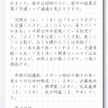
れました。後半は好枠だけに、前半の結果次
第で予選トップ通過も見えてきます。
河野大（６、１１Ｒ）は「キャリアボデー
を交換したけど、よくならない。乗りにくさ
がある」と今節はやや苦戦している状況で
す。「２０１９年は苦しいこと８割、楽しい
こと２割で、ＧⅠを獲れたことは奇跡でし
た」と１年を振り返ってくれました。予選突
破へ２走１７点と決して簡単なノルマではあ
りませんが、中枠２走が残っており、一発に
期待です。
早朝の試運転、スタート特訓で動きが良く
見えたのは田村隆信（１、８Ｒ）、近藤稔也
（１、１１Ｒ）、興津藍（２Ｒ）、丸尾義孝
（３、１２Ｒ）、坂口明義（３、９Ｒ）でし
た。