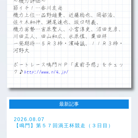
～機力評価～
節イチ！…香川友尚
機力上位…西野雄貴、近藤稔也、岡部浩、
佐々木和伸、瀬尾達也、坂口明義、
機力劣勢…吉原聖人、小宮淳史、沼田克彦、
川田正人、田山和広、水原慎、粟田祥
一発期待…５Ｒ３枠・濱崎誠、１１Ｒ３枠・
河野大
ボートレース鳴門ＨＰ「直前予想」をチェッ
ク♪
http://www.n14.jp/
最新記事
2026.08.07
【鳴門】第５７回渦王杯競走（３日目）