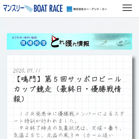
2020.07.11
【鳴門】第５回サッポロビール
カップ競走（最終日・優勝戦情
報）
１０Ｒ発売中に優勝戦メンバーによるスタ
ート特訓が行われました。
９Ｒ終了時点の気象状況は、天候・曇り、
気温２５℃、北西の風３ｍ（ホーム追い