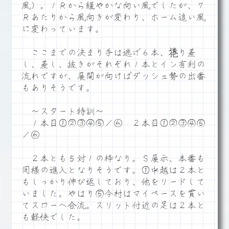
風）。１Ｒから緩やかな向い風でしたが、７
Ｒあたりから風向きが変わり、ホーム追い風
に変わっています。
ここまでの決まり手は逃げ６本、捲り差
し、差し、抜きがそれぞれ１本とイン有利の
流れですが、展開が向けばダッシュ勢の出番
もありそうです。
～スタート特訓～
１本目①②③④⑤／⑥ ２本目①②③④⑤
／⑥
２本とも５対１の枠なり。Ｓ展示、本番も
同様の進入となりそうです。①中越は２本と
もしっかり伸び返しており、他をリードして
いました。やはり⑤今村はマイペースを貫い
てスローへ合流。スリット付近の足は２本と
も軽快でした。