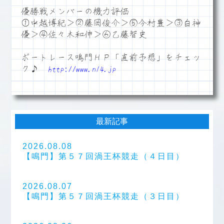
優勝戦メンバーの機力評価
①中越博紀＞②藤岡俊介＞⑤今村豊＞③白神
優＞④佐々木和伸＞⑥乙藤智史
ボートレース鳴門ＨＰ「直前予想」をチェッ
ク♪
http://www.n14.jp
最新記事
2026.08.08
【鳴門】第５７回渦王杯競走（４日目）
2026.08.07
【鳴門】第５７回渦王杯競走（３日目）