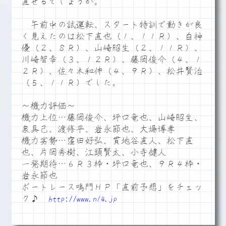
直せるでしょうか。
午前中の試運転、スタート特訓で動きが良
く見えたのは松下直也（１、１１Ｒ）、白神
優（２、８Ｒ）、山崎昭生（２、１１Ｒ）、
川崎智幸（３、１２Ｒ）、藤岡俊介（４、１
２Ｒ）、佐々木和伸（４、９Ｒ）、松井賢治
（５、１１Ｒ）でした。
～機力評価～
機力上位…藤岡俊介、坪口竜也、山崎昭生、
泉具己、渡修平、岩永節也、大場博孝
機力劣勢…窪田好弘、貫地谷直人、松下直
也、片岡秀樹、江頭賢太、小寺健人
一発期待…６Ｒ３枠・坪口竜也、９Ｒ４枠・
岩永節也
ボートレース鳴門ＨＰ「直前予想」をチェッ
ク♪
http://www.n14.jp