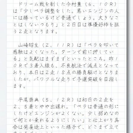
ドリーム戦を制した今村豊（６、１０Ｒ）
は「少しペラ調整をした。悪いエンジンの人
には勝っているけど普通でしょう。大きなこ
とはしないつもり」と２日目は準優好枠を狙
う２走となります。
山崎昭生（２、１１Ｒ）は「ペラを叩いて
感触はよくなった。ターンで前に押してい
る」と気配はまずまずといったところ。昨１
０Ｒで３着入線も、不良航法で減点となって
おり、本日は２走１８点の勝負駆けとなりま
したが、パワフルな走りで予選突破を目指し
ます。
平尾崇典（５、１２Ｒ）は初日の２走を
２、５着とやや出遅れ。「ペラは普通の形に
したけどエンジンがよくない。少し弱めなの
で何とか乗れるようにしたい」と仕上がり具
合は発展途上といった様子で、どこまで立て