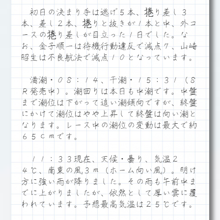
初日の決まり手は逃げ５本、捲り差し３
本、差し２本、捲りと抜きが１本と中、外コ
ースの捲り差しが目立った１日でした。な
お、金子順一は待機行動違反で減点７、山崎
昭生は不良航法で減点１０となっています。
満潮・０８：１４、干潮・１５：３１（８
Ｒ発売中）。潮回りは本日も中潮です。中盤
まで潮位は下がって追い潮傾向ですが、終盤
にかけて潮位はやや上昇して終盤は向い潮と
なります。レース中の潮位の変動は最大で約
６５ｃｍです。
１１：３３現在、天候・曇り、気温２
４℃、南東の風３ｍ（ホーム向い風）。明け
方に強い雨が降りました。その雨も午前中ま
でに上がりましたが、依然として厚い雲に覆
われています。予想最高気温は２５℃です。