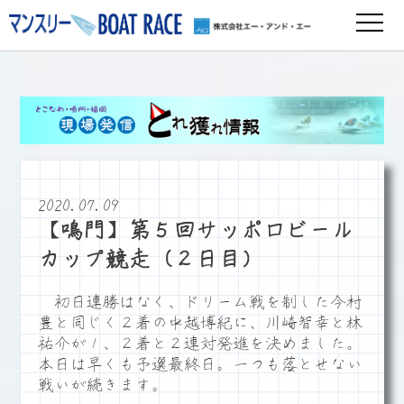
2020.07.09
【鳴門】第５回サッポロビール
カップ競走（２日目）
初日連勝はなく、ドリーム戦を制した今村
豊と同じく２着の中越博紀に、川崎智幸と林
祐介が１、２着と２連対発進を決めました。
本日は早くも予選最終日。一つも落とせない
戦いが続きます。