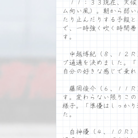
１１：３３現在、天候
ム向い風）。朝から弱い
たり止んだりする予報と
で、一時強く吹く時間帯
す。
中越博紀（８、１２Ｒ
プ通過を決めました。「
自分の好きな感じで乗れ
藤岡俊介（６、１１Ｒ
す。変わらない限りこの
様子。「準優はしっかり
た。
白神優（４、１０Ｒ）