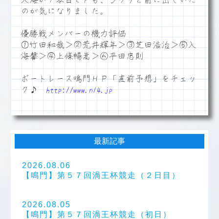
入海が１本目でＦも、ジワリと前に出ていた
のが気になりました。
優勝戦メンバーの機力評価
①竹田和哉＞②荒井輝年＞③芝田浩治＞⑤入
海馨＞④上條暢嵩＞⑥平田忠則
ボートレース鳴門ＨＰ「直前予想」をチェッ
ク♪
http://www.n14.jp
最新記事
2026.08.06
【鳴門】第５７回渦王杯競走（２日目）
2026.08.05
【鳴門】第５７回渦王杯競走（初日）