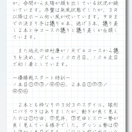
が、合間から太陽が顔を出している状況が続
いています。序盤は無風状態でしたが、３Ｒ
以降はホーム向い風が吹いています。９Ｒま
での決まり手は捲り４本、逃げ３本、捲り差
し２本と中コースの捲りと捲り差しが台頭し
ています。
また地元の田村慶が１Ｒで４コースから捲
りを決め、デビュー１０カ月目、１０４走目
で初１着としています。
～優勝戦スタート特訓～
１本目①②③／④⑤⑥、２本目①②③／
④⑤⑥
２本とも枠なりの３対３のスタイル。隊形
にバラつきはありましたが、動きが良く見え
たのは①竹田、②荒井、③芝田とスロー勢が
良く見えている様子でした。ダッシュ勢は⑤