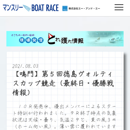
2021.08.03
【鳴門】第５回徳島ヴォルティ
スカップ競走（最終日・優勝戦
情報）
１０Ｒ発売中、優出メンバーによるスター
ト特訓が行われました。９Ｒ終了時点の気象
状況は天候・曇り、気温２９℃、東の風３ｍ
（ホーム向い風）。薄い雲に覆われています