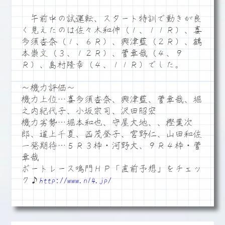
午前中の試運転、スタート特訓で動きが良
く見えたのは佐々木和伸（１、１１Ｒ）、喜
多須杏奈（１、６Ｒ）、興津藍（２Ｒ）、鶴
本崇文（３、１２Ｒ）、菅章哉（４、９
Ｒ）、島村隆幸（４、１１Ｒ）でした。
～機力評価～
機力上位…喜多須杏奈、興津藍、菅章哉、堀
之内紀代子、小坂宗司、沢田昭宏
機力劣勢…堀本和也、守屋大地、、樫葉次
郎、道上千夏、西茂登子、宮野仁、山田和佐
一発期待…５Ｒ３枠・河野大、９Ｒ４枠・菅
章哉
ボートレース鳴門ＨＰ「直前予想」をチェッ
ク♪
http://www.n14.jp/