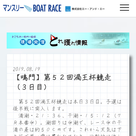
2019.08.19
【鳴門】第５２回渦王杯競走
（３日目）
第５２回渦王杯競走は本日３日目。予選は
後半戦に突入します。
満潮・２１：３６、干潮・１５：１２（７
Ｒ本番中）。潮回りは中潮で、レース中の干
満の差は約５０ｃｍです。これから天気は下