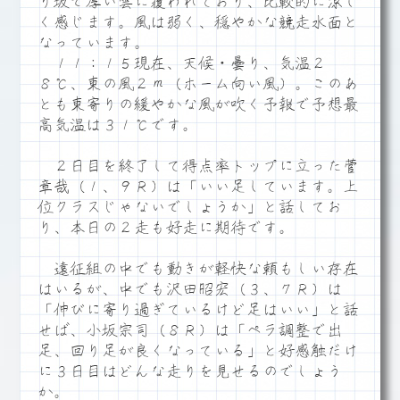
り坂で厚い雲に覆われており、比較的に涼し
く感じます。風は弱く、穏やかな競走水面と
なっています。
１１：１５現在、天候・曇り、気温２
８℃、東の風２ｍ（ホーム向い風）。このあ
とも東寄りの緩やかな風が吹く予報で予想最
高気温は３１℃です。
２日目を終了して得点率トップに立った菅
章哉（１、９Ｒ）は「いい足しています。上
位クラスじゃないでしょうか」と話してお
り、本日の２走も好走に期待です。
遠征組の中でも動きが軽快な頼もしい存在
はいるが、中でも沢田昭宏（３、７Ｒ）は
「伸びに寄り過ぎているけど足はいい」と話
せば、小坂宗司（８Ｒ）は「ペラ調整で出
足、回り足が良くなっている」と好感触だけ
に３日目はどんな走りを見せるのでしょう
か。