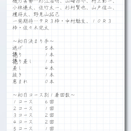
機力劣勢…杉江浩明、山崎昂介、村上彰一、
小林遼太、佐竹太一、杉村賢也、山戸信二、
檀将太、野見山拓己
一発期待…９Ｒ３枠・中村魁生、１０Ｒ３
枠・佐々木完太
～初日決まり手～
逃げ ５本
捲り １本
捲り差し １本
差し ４本
抜き １本
恵まれ ０本
～初日コース別１着回数～
１コース ６回
２コース １回
３コース ２回
４コース ２回
５コース １回