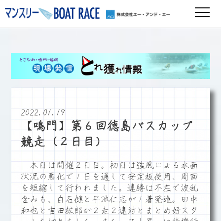
2022.01.19
【鳴門】第６回徳島バスカップ
競走（２日目）
本日は開催２日目。初日は強風による水面
状況の悪化で１日を通して安定板使用、周回
を短縮して行われました。連勝は不在で波乱
含みも、白石健と平池仁志が１着発進。田中
和也と吉田拡郎が２走２連対とまとめ好スタ