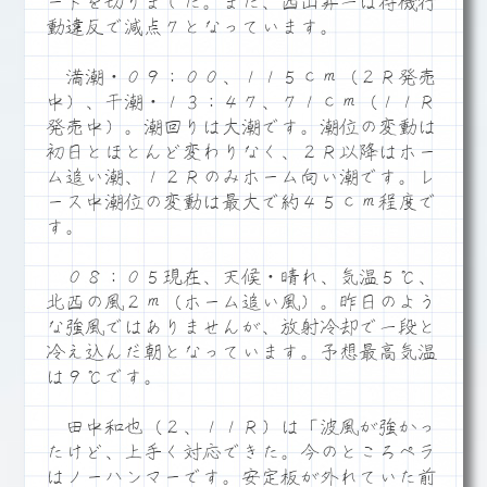
ートを切りました。また、西山昇一は待機行
動違反で減点７となっています。
満潮・０９：００、１１５ｃｍ（２Ｒ発売
中）、干潮・１３：４７、７１ｃｍ（１１Ｒ
発売中）。潮回りは大潮です。潮位の変動は
初日とほとんど変わりなく、２Ｒ以降はホー
ム追い潮、１２Ｒのみホーム向い潮です。レ
ース中潮位の変動は最大で約４５ｃｍ程度で
す。
０８：０５現在、天候・晴れ、気温５℃、
北西の風２ｍ（ホーム追い風）。昨日のよう
な強風ではありませんが、放射冷却で一段と
冷え込んだ朝となっています。予想最高気温
は９℃です。
田中和也（２、１１Ｒ）は「波風が強かっ
たけど、上手く対応できた。今のところペラ
はノーハンマーです。安定板が外れていた前