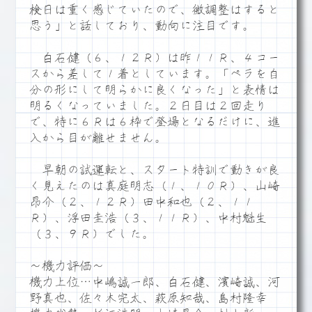
検日は重く感じていたので、微調整はすると
思う」と話しており、動向に注目です。
白石健（６、１２Ｒ）は昨１１Ｒ、４コー
スから差して１着としています。「ペラを自
分の形にして明らかに良くなった」と表情は
明るくなっていました。２日目は２回走り
で、特に６Ｒは６枠で登場となるだけに、進
入から目が離せません。
早朝の試運転と、スタート特訓で動きが良
く見えたのは真庭明志（１、１０Ｒ）、山崎
昂介（２、１２Ｒ）田中和也（２、１１
Ｒ）、浮田圭浩（３、１１Ｒ）、中村魁生
（３、９Ｒ）でした。
～機力評価～
機力上位…中嶋誠一郎、白石健、濱崎誠、河
野真也、佐々木完太、萩原知哉、島村隆幸