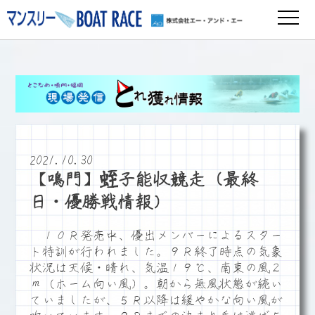
2021.10.30
【鳴門】蛭子能収競走（最終
日・優勝戦情報）
１０Ｒ発売中、優出メンバーによるスター
ト特訓が行われました。９Ｒ終了時点の気象
状況は天候・晴れ、気温１９℃、南東の風２
ｍ（ホーム向い風）。朝から無風状態が続い
ていましたが、５Ｒ以降は緩やかな向い風が