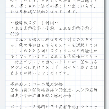
吹いています。９Ｒまでの決まり手は逃げ５
本、捲り４本と逃げか捲りしか出ておらず、
かなり極端な傾向となっています。
～優勝戦スタート特訓～
１本目①②③④／⑤⑥、２本目①②③④／
⑤⑥
２本とも進入は枠なりの４対２のスタイ
ル。④向井田はどちらもスローを選択してお
り、このあとも同じスタイルになる可能性が
高くなっています。２本とも②岡崎がスリッ
ト付近でジワリと出ていましたが、①中山も
伸び比べは負けておらず、初Ｖを目指すには
自身との戦いとなりそうです。
優勝戦メンバーの機力評価
①中山将＞②岡崎恭裕＞③重成一人＞⑤石橋
道友＞④向井田直弥＞⑥村松修二
ボートレース鳴門ＨＰ「直前予想」をチェッ