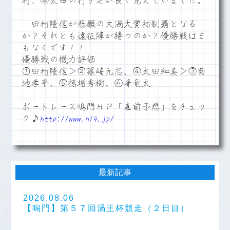
村、④太田の行き足が良く見えていました。
田村隆信が悲願の大渦大賞初制覇となる
か？それとも遠征陣が勝つのか？優勝戦はま
もなくです！！
優勝戦の機力評価
①田村隆信＞②篠崎元志、④太田和美＞③菊
地孝平、⑤徳増秀樹、⑥峰竜太
ボートレース鳴門ＨＰ「直前予想」をチェッ
ク♪
http://www.n14.jp/
最新記事
2026.08.06
【鳴門】第５７回渦王杯競走（２日目）