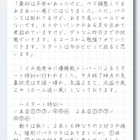
「最初は不安があったけど、ペラ調整してま
あまあいい感じにはなりました。ただ、バラ
ンスは取れてるけど、あまり高いレベルじゃ
ないです。もう少しパンチのある足を求めて
煮詰めていますけど、ダメなら昨日までの状
態でいきます。６コースから勉強させていた
だきます。スタートは多分ビビッて放ると思
います」
１０Ｒ発売中に優勝戦メンバーによるスタ
ート特訓が行われました。９Ｒ終了時点の気
象状況は天候・晴れ、気温２５℃、北西の風
２ｍ（ホーム追い風）となっております。
～スタート特訓～
１本目①②③／④⑤⑥ ２本目①②③／
④⑤⑥
動きは無く、２本とも枠なりの３対３の進
入。隊形にバラつきはありましたが、①田