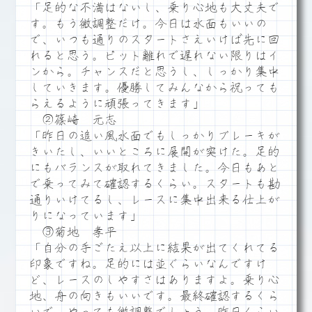
「足的な不満はないし、乗り心地も大丈夫で
す。もう微調整だけ。今日は水面もいいの
で、いつも通りのスタートさえいけば先に回
れると思う。ピット離れで遅れない限りはイ
ンから。チャンスだと思うし、しっかり集中
していきます。優勝してみんなから祝っても
らえるように頑張ってきます」
②篠崎 元志
「昨日の追い風水面でもしっかりブレーキが
きいたし、いいところに展開が突けた。足的
にもバランスが取れてきました。今日もあと
で乗ってみて確認するくらい。スタートも勘
通りいけてるし、レースに集中出来る仕上が
りになっています」
③菊地 孝平
「自分の手ごたえ以上に結果が出てくれてる
印象ですね。足的には並ぐらいなんですけ
ど、レースのしやすさはありますよ。乗り心
地、舟の向きもいいです。最終確認するくら