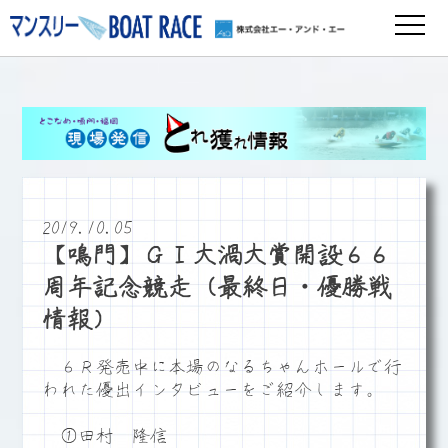
2019.10.05
【鳴門】ＧⅠ大渦大賞開設６６
周年記念競走（最終日・優勝戦
情報）
６Ｒ発売中に本場のなるちゃんホールで行
われた優出インタビューをご紹介します。
①田村 隆信