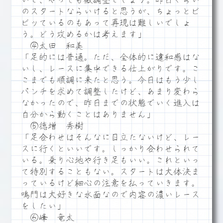
いで、やっても微調整でしょう。昨日くらい
のスタートならいけると思うが、ちょっとビ
ビッているのもあって再現は難しいでしょ
う。どう攻めるかは考えます」
④太田 和美
「足的には普通。ただ、全体的に違和感はな
いし、レースに集中できる仕上がりです。こ
こまでも順調に来たと思う。今日はもう少し
パンチを求めて調整したけど、あまり変わら
なかったので、昨日までの状態でいく進入は
自分から動くことはありません」
⑤徳増 秀樹
「足合わせはそんなに目立たないけど、レー
スに行くといいです。しっかり合わせられて
いる。乗り心地や行き足もいい。これといっ
て特別することもない。スタートは大体決ま
っているけど細心の注意を払っていきます。
鳴門は大好きな水面なので内容の濃いレース
をしたい」
⑥峰 竜太