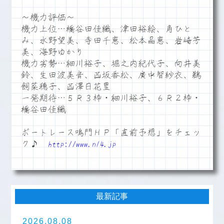
～機力評価～
機力上位…橋谷田佳織、津田裕絵、角ひと
み、水野望美、寺田千恵、松本晶恵、岩崎芳
美、海野ゆかり
機力劣勢…細川裕子、堀之内紀代子、向井美
鈴、生田波美音、西坂香松、廣中智紗衣、鵜
飼菜穂子、西澤日花里
一発期待…５Ｒ３枠・細川裕子、６Ｒ２枠・
橋谷田佳織
ボートレース鳴門ＨＰ「直前予想」をチェッ
ク♪
http://www.n14.jp
最新記事
2026.08.08