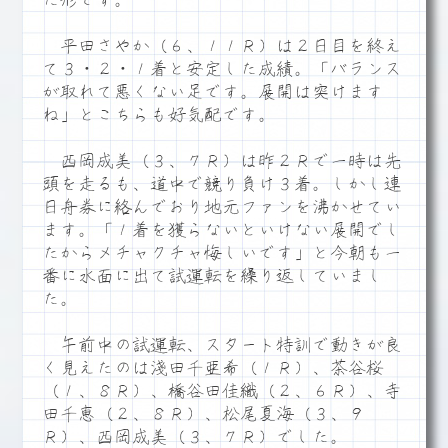
た形です。
平田さやか（６、１１Ｒ）は２日目を終え
て３・２・１着と安定した成績。「バランス
が取れて悪くない足です。展開は突けます
ね」とこちらも好気配です。
西岡成美（３、７Ｒ）は昨２Ｒで一時は先
頭を走るも、道中で競り負け３着。しかし連
日舟券に絡んでおり地元ファンを沸かせてい
ます。「１着を獲らないといけない展開でし
たからメチャクチャ悔しいです」と今朝も一
番に水面に出て試運転を繰り返していまし
た。
午前中の試運転、スタート特訓で動きが良
く見えたのは淺田千亜希（１Ｒ）、茶谷桜
（１、８Ｒ）、橋谷田佳織（２、６Ｒ）、寺
田千恵（２、８Ｒ）、松尾夏海（３、９
Ｒ）、西岡成美（３、７Ｒ）でした。