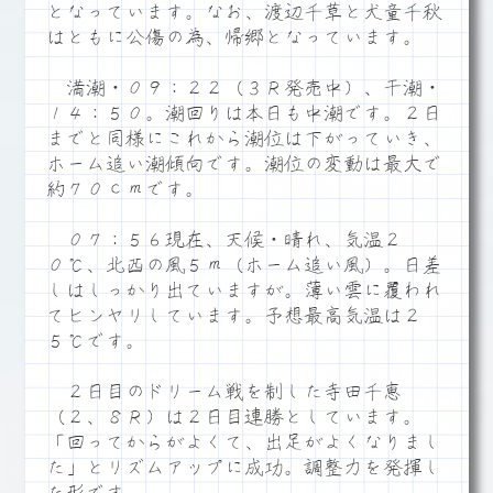
となっています。なお、渡辺千草と犬童千秋
はともに公傷の為、帰郷となっています。
満潮・０９：２２（３Ｒ発売中）、干潮・
１４：５０。潮回りは本日も中潮です。２日
までと同様にこれから潮位は下がっていき、
ホーム追い潮傾向です。潮位の変動は最大で
約７０ｃｍです。
０７：５６現在、天候・晴れ、気温２
０℃、北西の風５ｍ（ホーム追い風）。日差
しはしっかり出ていますが。薄い雲に覆われ
てヒンヤリしています。予想最高気温は２
５℃です。
２日目のドリーム戦を制した寺田千恵
（２、８Ｒ）は２日目連勝としています。
「回ってからがよくて、出足がよくなりまし
た」とリズムアップに成功。調整力を発揮し