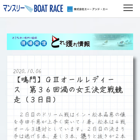
2020.10.06
【鳴門】ＧⅢオールレディー
ス 第３６回渦の女王決定戦競
走（３日目）
２日目のドリーム戦はイン・松本晶恵の懐
を寺田千恵が上手く突いて１着。松本は４戦
オール３連対としています。２日目の決まり
手は逃げ５本、差し３本、捲りと抜きが２本